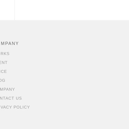
OMPANY
RKS
ENT
ICE
OG
MPANY
NTACT US
IVACY POLICY