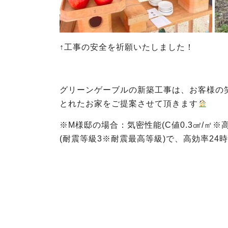
↑工事の安全を祈願いたしました！
グリーンゲーブルの新築工事は、お客様の
とれたお家をご提案させて頂きます
※M様邸の場合：気密性能(C値0.3㎠/㎡※高
(耐震等級3※耐震最高等級)で、高効率2