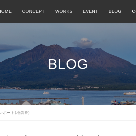
HOME
CONCEPT
WORKS
EVENT
BLOG
C
BLOG
レポート(地鎮祭)