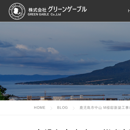
コ
ン
テ
ン
ツ
へ
ス
キ
ッ
プ
HOME
BLOG
鹿児島市中山 M様邸新築工事