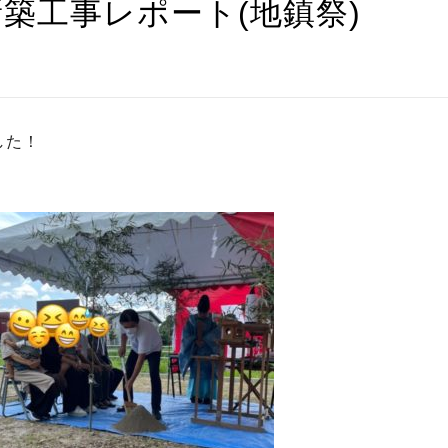
築工事レポート(地鎮祭)
した！