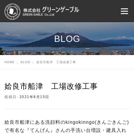
コ
メニ
ン
テ
ン
HOME
CONCEPT
WORKS
EVENT
ツ
BLOG
へ
ス
BLOG
COMPANY
CONTACT US
キ
HOME
BLOG
姶良市船津 工場改修工事
ッ
プ
姶良市船津 工場改修工事
投稿日:
2021年8月15日
姶良市船津にある洗顔料のkingokinngo(きんごきんご)
で有名な『てんげん』さんの手洗い台増設・建具入れ