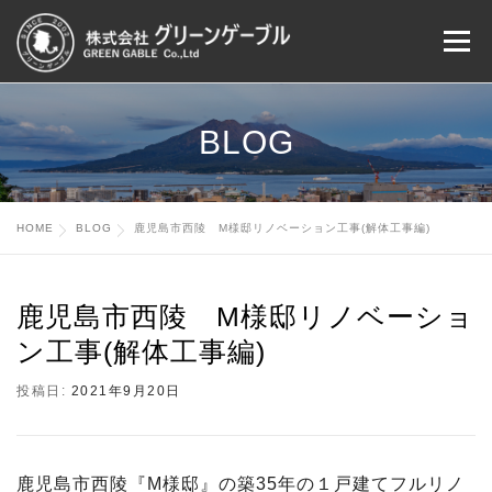
コ
メニ
ン
テ
ン
HOME
CONCEPT
WORKS
EVENT
ツ
BLOG
へ
ス
BLOG
COMPANY
CONTACT US
キ
HOME
BLOG
鹿児島市西陵 M様邸リノベーション工事(解体工事編)
ッ
プ
鹿児島市西陵 M様邸リノベーショ
ン工事(解体工事編)
投稿日:
2021年9月20日
鹿児島市西陵『M様邸』の築35年の１戸建てフルリノ