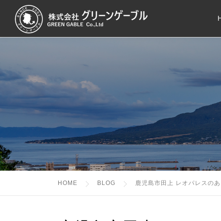
コ
ン
テ
ン
ツ
へ
ス
キ
ッ
プ
HOME
BLOG
鹿児島市田上 レオパレスの