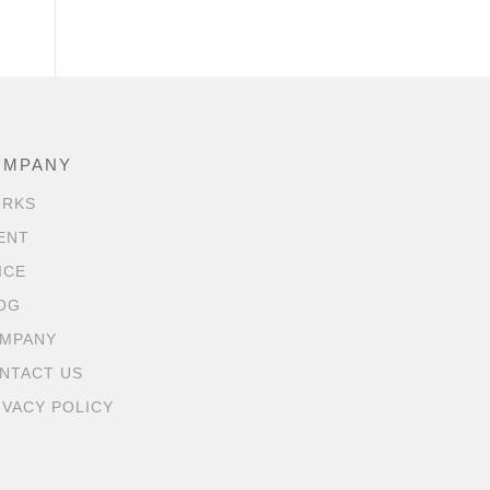
OMPANY
RKS
ENT
ICE
OG
MPANY
NTACT US
IVACY POLICY