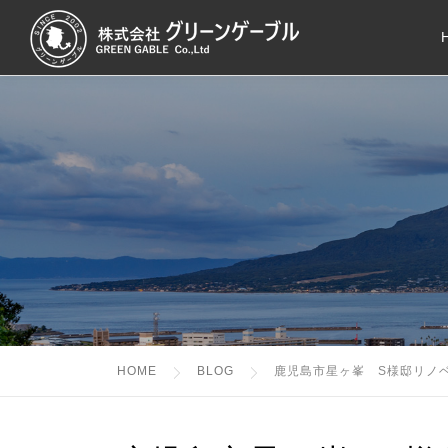
コ
ン
テ
ン
ツ
へ
ス
キ
ッ
プ
HOME
BLOG
鹿児島市星ヶ峯 S様邸リノベ